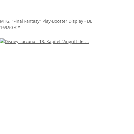
MTG. "Final Fantasy" Play-Booster Display - DE
169,90 €
*