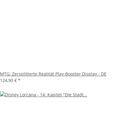
MTG: Zersplitterte Realität Play-Booster Display - DE
124,90 €
*